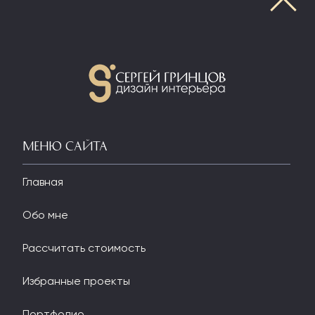
МЕНЮ
Maison Pirita — дом между
морем и светом (Эстония)
Меню сайта

Вернуться в Портфолио
Главная
Обо мне
Рассчитать стоимость
Избранные проекты
Портфолио